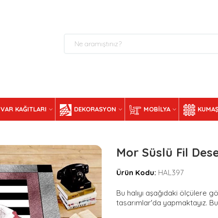
VAR KAĞITLARI
DEKORASYON
MOBILYA
KUMAŞ
Mor Süslü Fil Desen
Ürün Kodu:
HAL397
Bu halıyı aşağıdaki ölçülere gör
tasarımlar'da yapmaktayız. Bunu