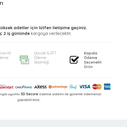
rı
yüksek adetler için lütfen iletişime geçiniz.
ç 2 iş gününde
kargoya verilecektir.
venilir
Havale & EFT
Kapıda
deme
Ödeme
Ödeme
Seçeneği
Seçenekli
Ürün
rıyla uyumlu
3D Secure
ödeme sistemi ile güvenle ödemenizi
yapabilirsiniz.