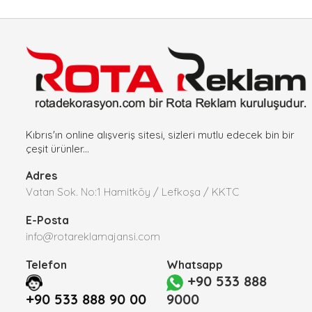
Kıbrıs'ın online alışveriş sitesi, sizleri mutlu edecek bin bir
çeşit ürünler...
Adres
Vatan Sok. No:1 Hamitköy / Lefkoşa / KKTC
E-Posta
info@rotareklamajansi.com
Telefon
Whatsapp
+90 533 888
+90 533 888 90 00
9000