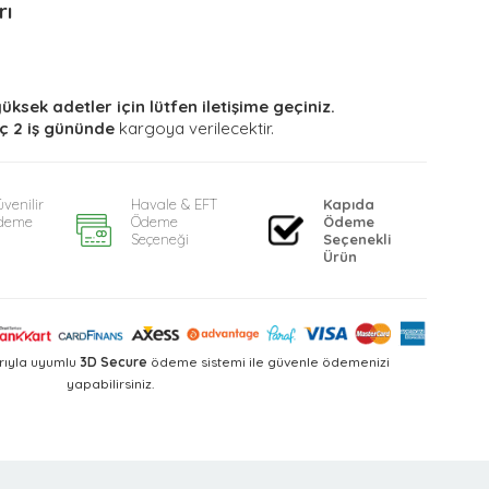
rı
yüksek adetler için lütfen iletişime geçiniz.
ç 2 iş gününde
kargoya verilecektir.
venilir
Havale & EFT
Kapıda
deme
Ödeme
Ödeme
Seçeneği
Seçenekli
Ürün
rıyla uyumlu
3D Secure
ödeme sistemi ile güvenle ödemenizi
yapabilirsiniz.