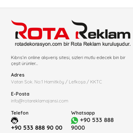
Kıbrıs'ın online alışveriş sitesi, sizleri mutlu edecek bin bir
çeşit ürünler...
Adres
Vatan Sok. No:1 Hamitköy / Lefkoşa / KKTC
E-Posta
info@rotareklamajansi.com
Telefon
Whatsapp
+90 533 888
+90 533 888 90 00
9000