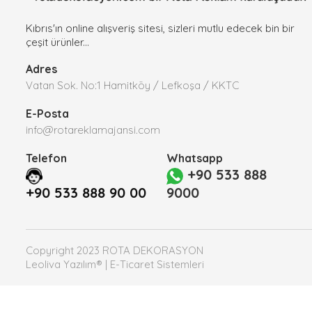
Kıbrıs'ın online alışveriş sitesi, sizleri mutlu edecek bin bir
çeşit ürünler...
Adres
Vatan Sok. No:1 Hamitköy / Lefkoşa / KKTC
E-Posta
info@rotareklamajansi.com
Telefon
Whatsapp
+90 533 888
+90 533 888 90 00
9000
Copyright 2023 ROTA DEKORASYON
Leoliva Yazılım® | E-Ticaret Sistemleri