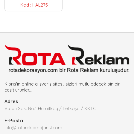
Kod :
HAL275
Kıbrıs'ın online alışveriş sitesi, sizleri mutlu edecek bin bir
çeşit ürünler...
Adres
Vatan Sok. No:1 Hamitköy / Lefkoşa / KKTC
E-Posta
info@rotareklamajansi.com