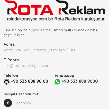
Kıbrıs'ın online alışveriş sitesi, sizleri mutlu edecek bin bir
çeşit ürünler...
Adres
Vatan Sok. No:1 Hamitköy / Lefkoşa / KKTC
E-Posta
info@rotareklamajansi.com
Telefon
Whatsapp
+90 533 888 90 00
+90 533 888 9000
Sosyal Hesaplarımız
Facebook