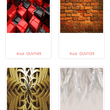
Kod :
DUV1149
Kod :
DUV1129