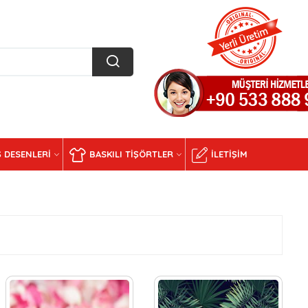
 DESENLERI
BASKILI TIŞÖRTLER
İLETIŞIM