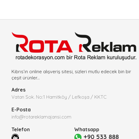
Kıbrıs'ın online alışveriş sitesi, sizleri mutlu edecek bin bir
çeşit ürünler...
Adres
Vatan Sok. No:1 Hamitköy / Lefkoşa / KKTC
E-Posta
info@rotareklamajansi.com
Telefon
Whatsapp
+90 533 888