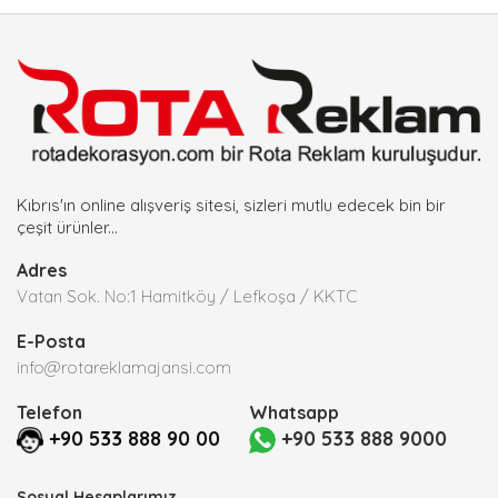
Kıbrıs'ın online alışveriş sitesi, sizleri mutlu edecek bin bir
çeşit ürünler...
Adres
Vatan Sok. No:1 Hamitköy / Lefkoşa / KKTC
E-Posta
info@rotareklamajansi.com
Telefon
Whatsapp
+90 533 888 90 00
+90 533 888 9000
Sosyal Hesaplarımız