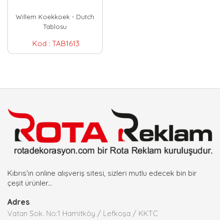
Willem Koekkoek - Dutch
Tablosu
Kod :
TAB1613
Kıbrıs'ın online alışveriş sitesi, sizleri mutlu edecek bin bir
çeşit ürünler...
Adres
Vatan Sok. No:1 Hamitköy / Lefkoşa / KKTC