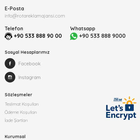
E-Posta
info@rotareklamajansi.com
Telefon
Whatsapp
+90 533 888 90 00
+90 533 888 9000
Sosyal Hesaplarımız
Facebook
Instagram
Sözleşmeler
Teslimat Koşulları
Ödeme Koşulları
İade Şartları
Kurumsal