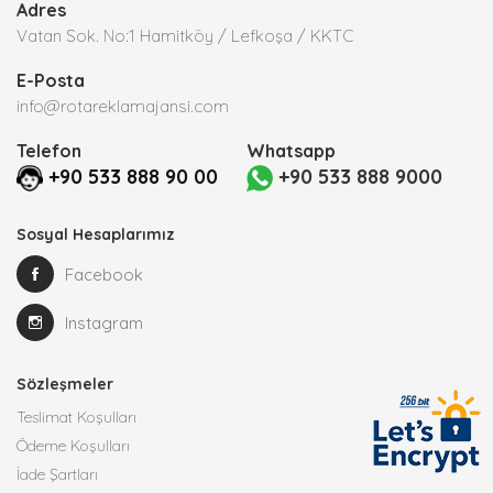
Adres
Vatan Sok. No:1 Hamitköy / Lefkoşa / KKTC
E-Posta
info@rotareklamajansi.com
Telefon
Whatsapp
+90 533 888 90 00
+90 533 888 9000
Sosyal Hesaplarımız
Facebook
Instagram
Sözleşmeler
Teslimat Koşulları
Ödeme Koşulları
İade Şartları