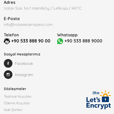
Adres
Vatan Sok. No:1 Hamitköy / Lefkoşa / KKTC
E-Posta
info@rotareklamajansi.com
Telefon
Whatsapp
+90 533 888 90 00
+90 533 888 9000
Sosyal Hesaplarımız
Facebook
Instagram
Sözleşmeler
Teslimat Koşulları
Ödeme Koşulları
İade Şartları