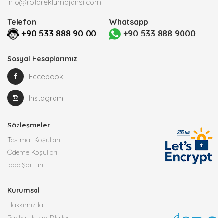
info@rotareklamajansi.com
Telefon
Whatsapp
+90 533 888 90 00
+90 533 888 9000
Sosyal Hesaplarımız
Facebook
Instagram
Sözleşmeler
Teslimat Koşulları
Ödeme Koşulları
İade Şartları
Kurumsal
Hakkımızda
Banka Hesap Bilgileri