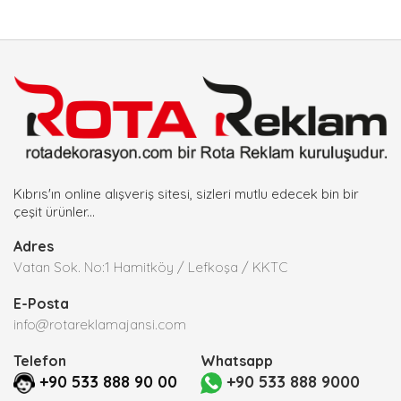
Kıbrıs'ın online alışveriş sitesi, sizleri mutlu edecek bin bir
çeşit ürünler...
Adres
Vatan Sok. No:1 Hamitköy / Lefkoşa / KKTC
E-Posta
info@rotareklamajansi.com
Telefon
Whatsapp
+90 533 888 90 00
+90 533 888 9000