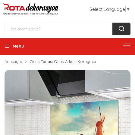
Select Language
▼
Menu
Anasayfa
Çiçek Tarlası Ocak Arkası Koruyucu