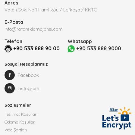
Adres
Vatan Sok. No:1 Hamitköy / Lefkoşa / KKTC
E-Posta
info@rotareklamajansi.com
Telefon
Whatsapp
+90 533 888 90 00
+90 533 888 9000
Sosyal Hesaplarımız
Facebook
Instagram
Sözleşmeler
Teslimat Koşulları
Ödeme Koşulları
İade Şartları