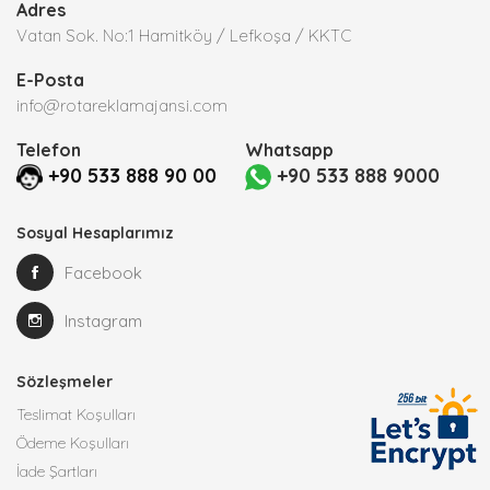
Adres
Vatan Sok. No:1 Hamitköy / Lefkoşa / KKTC
E-Posta
info@rotareklamajansi.com
Telefon
Whatsapp
+90 533 888 90 00
+90 533 888 9000
Sosyal Hesaplarımız
Facebook
Instagram
Sözleşmeler
Teslimat Koşulları
Ödeme Koşulları
İade Şartları