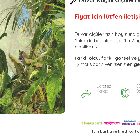
Duvar Kağıdı Ölçüleri v
Fiyat için lütfen ileti
Duvar ölçülerinizin boyutuna g
Yukarda belirtilen fiyat 1 m2 fiy
alabilirsiniz.
Farklı ölçü, farklı görsel ve 
! Şimdi sipariş verirseniz
en ge
Ücretsiz
Gü
Kargo
Ö
Tüm banka ve kredi kartla