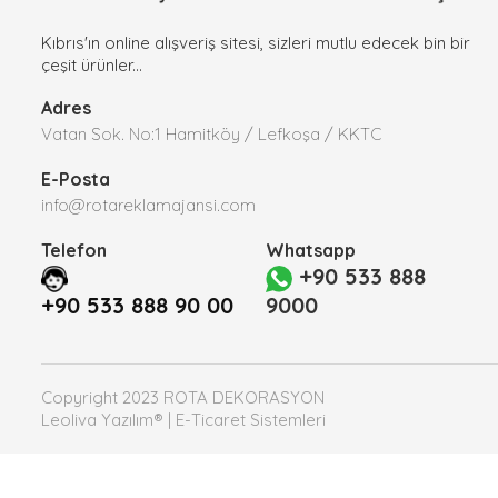
Kıbrıs'ın online alışveriş sitesi, sizleri mutlu edecek bin bir
çeşit ürünler...
Adres
Vatan Sok. No:1 Hamitköy / Lefkoşa / KKTC
E-Posta
info@rotareklamajansi.com
Telefon
Whatsapp
+90 533 888
+90 533 888 90 00
9000
Copyright 2023 ROTA DEKORASYON
Leoliva Yazılım® | E-Ticaret Sistemleri