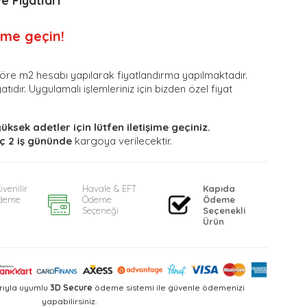
e Fiyatları
şime geçin!
öre m2 hesabı yapılarak fiyatlandırma yapılmaktadır.
atıdır. Uygulamalı işlemleriniz için bizden özel fiyat
yüksek adetler için lütfen iletişime geçiniz.
ç 2 iş gününde
kargoya verilecektir.
venilir
Havale & EFT
Kapıda
deme
Ödeme
Ödeme
Seçeneği
Seçenekli
Ürün
rıyla uyumlu
3D Secure
ödeme sistemi ile güvenle ödemenizi
yapabilirsiniz.