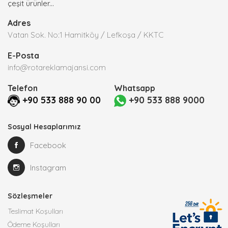
çeşit ürünler...
Adres
Vatan Sok. No:1 Hamitköy / Lefkoşa / KKTC
E-Posta
info@rotareklamajansi.com
Telefon
Whatsapp
+90 533 888 90 00
+90 533 888 9000
Sosyal Hesaplarımız
Facebook
Instagram
Sözleşmeler
Teslimat Koşulları
Ödeme Koşulları