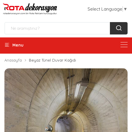
Select Language
▼
Menu
Anasayfa
Beyaz Tünel Duvar Kağıdı