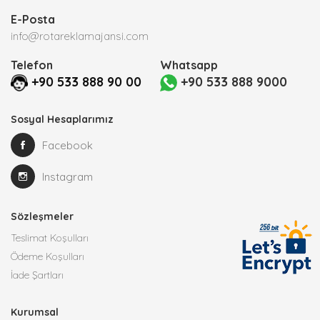
E-Posta
info@rotareklamajansi.com
Telefon
Whatsapp
+90 533 888 90 00
+90 533 888 9000
Sosyal Hesaplarımız
Facebook
Instagram
Sözleşmeler
Teslimat Koşulları
Ödeme Koşulları
İade Şartları
Kurumsal