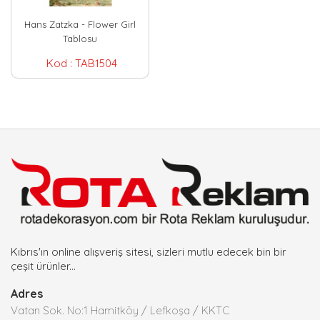
Hans Zatzka - Flower Girl
Tablosu
Kod :
TAB1504
Kıbrıs'ın online alışveriş sitesi, sizleri mutlu edecek bin bir
çeşit ürünler...
Adres
Vatan Sok. No:1 Hamitköy / Lefkoşa / KKTC