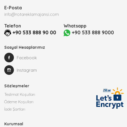
E-Posta
info@rotareklamajansi.com
Telefon
Whatsapp
+90 533 888 90 00
+90 533 888 9000
Sosyal Hesaplarımız
Facebook
Instagram
Sözleşmeler
Teslimat Koşulları
Ödeme Koşulları
İade Şartları
Kurumsal