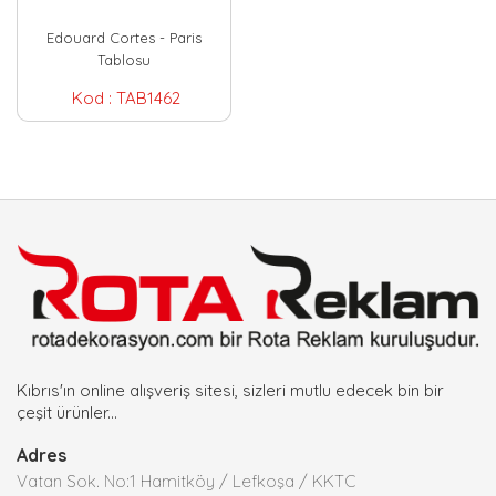
Edouard Cortes - Paris
Tablosu
Kod :
TAB1462
Kıbrıs'ın online alışveriş sitesi, sizleri mutlu edecek bin bir
çeşit ürünler...
Adres
Vatan Sok. No:1 Hamitköy / Lefkoşa / KKTC