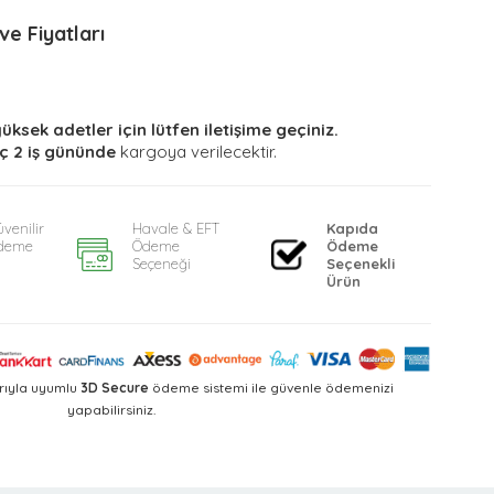
e Fiyatları
yüksek adetler için lütfen iletişime geçiniz.
ç 2 iş gününde
kargoya verilecektir.
venilir
Havale & EFT
Kapıda
deme
Ödeme
Ödeme
Seçeneği
Seçenekli
Ürün
rıyla uyumlu
3D Secure
ödeme sistemi ile güvenle ödemenizi
yapabilirsiniz.