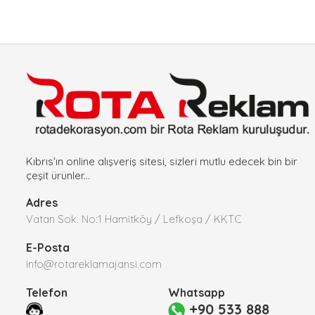
Kıbrıs'ın online alışveriş sitesi, sizleri mutlu edecek bin bir
çeşit ürünler...
Adres
Vatan Sok. No:1 Hamitköy / Lefkoşa / KKTC
E-Posta
info@rotareklamajansi.com
Telefon
Whatsapp
+90 533 888