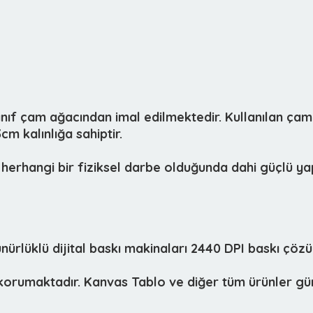
sınıf çam ağacından imal edilmektedir. Kullanılan çam
m kalınlığa sahiptir.
herhangi bir fiziksel darbe olduğunda dahi güçlü yap
lüklü dijital baskı makinaları 2440 DPI baskı çözün
i korumaktadır. Kanvas Tablo ve diğer tüm ürünler gün