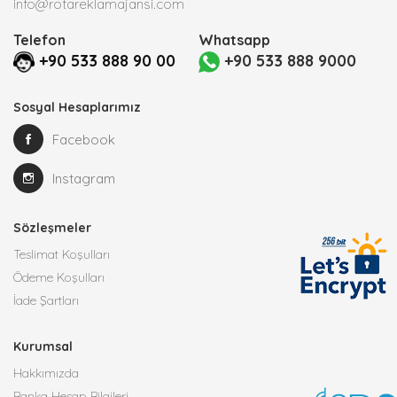
info@rotareklamajansi.com
Telefon
Whatsapp
+90 533 888 90 00
+90 533 888 9000
Sosyal Hesaplarımız
Facebook
Instagram
Sözleşmeler
Teslimat Koşulları
Ödeme Koşulları
İade Şartları
Kurumsal
Hakkımızda
Banka Hesap Bilgileri