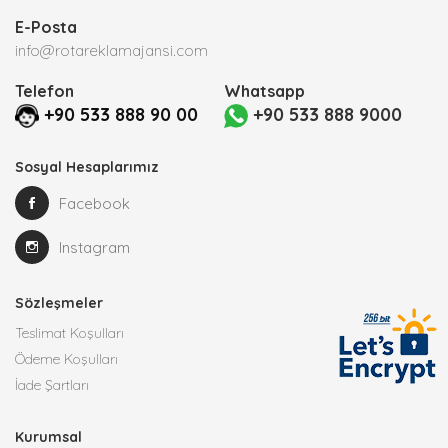
E-Posta
info@rotareklamajansi.com
Telefon
Whatsapp
+90 533 888 90 00
+90 533 888 9000
Sosyal Hesaplarımız
Facebook
Instagram
Sözleşmeler
Teslimat Koşulları
Ödeme Koşulları
İade Şartları
Kurumsal