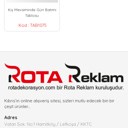
Kış Mevsiminde Gün Batımı
Tablosu
Kod :
TAB1075
Kıbrıs'ın online alışveriş sitesi, sizleri mutlu edecek bin bir
çeşit ürünler...
Adres
Vatan Sok. No:1 Hamitköy / Lefkoşa / KKTC