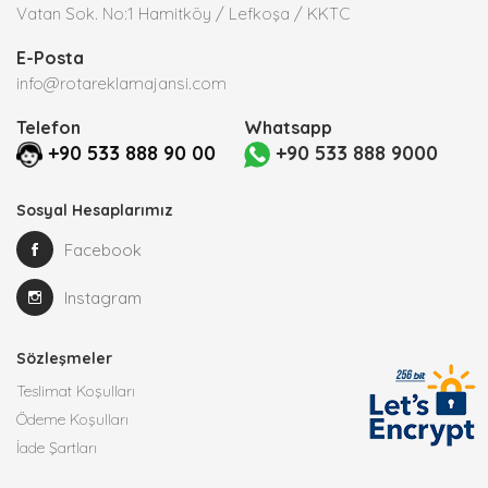
Vatan Sok. No:1 Hamitköy / Lefkoşa / KKTC
E-Posta
info@rotareklamajansi.com
Telefon
Whatsapp
+90 533 888 90 00
+90 533 888 9000
Sosyal Hesaplarımız
Facebook
Instagram
Sözleşmeler
Teslimat Koşulları
Ödeme Koşulları
İade Şartları