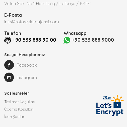
Vatan Sok. No:1 Hamitköy / Lefkoşa / KKTC
E-Posta
info@rotareklamajansi.com
Telefon
Whatsapp
+90 533 888 90 00
+90 533 888 9000
Sosyal Hesaplarımız
Facebook
Instagram
Sözleşmeler
Teslimat Koşulları
Ödeme Koşulları
İade Şartları