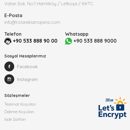
Vatan Sok. No:1 Hamitköy / Lefkoşa / KKTC
E-Posta
info@rotareklamajansi.com
Telefon
Whatsapp
+90 533 888 90 00
+90 533 888 9000
Sosyal Hesaplarımız
Facebook
Instagram
Sözleşmeler
Teslimat Koşulları
Ödeme Koşulları
İade Şartları