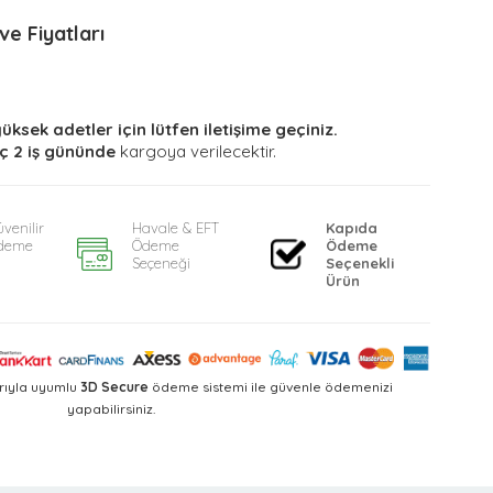
e Fiyatları
yüksek adetler için lütfen iletişime geçiniz.
ç 2 iş gününde
kargoya verilecektir.
venilir
Havale & EFT
Kapıda
deme
Ödeme
Ödeme
Seçeneği
Seçenekli
Ürün
rıyla uyumlu
3D Secure
ödeme sistemi ile güvenle ödemenizi
yapabilirsiniz.