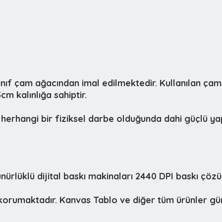
sınıf çam ağacından imal edilmektedir. Kullanılan çam
m kalınlığa sahiptir.
herhangi bir fiziksel darbe olduğunda dahi güçlü yap
lüklü dijital baskı makinaları 2440 DPI baskı çözün
i korumaktadır. Kanvas Tablo ve diğer tüm ürünler gün