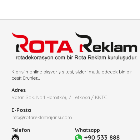
Kıbrıs'ın online alışveriş sitesi, sizleri mutlu edecek bin bir
çeşit ürünler...
Adres
Vatan Sok. No:1 Hamitköy / Lefkoşa / KKTC
E-Posta
info@rotareklamajansi.com
Telefon
Whatsapp
+90 533 888