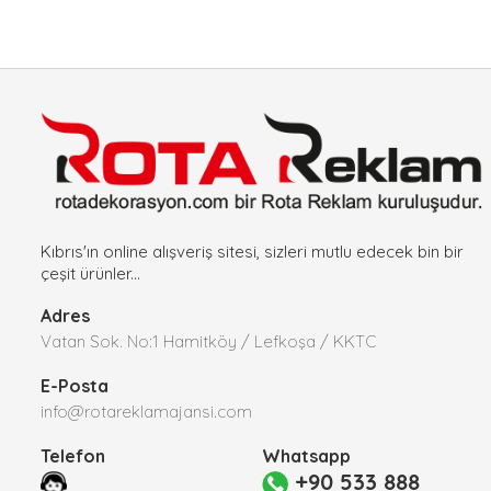
Kıbrıs'ın online alışveriş sitesi, sizleri mutlu edecek bin bir
çeşit ürünler...
Adres
Vatan Sok. No:1 Hamitköy / Lefkoşa / KKTC
E-Posta
info@rotareklamajansi.com
Telefon
Whatsapp
+90 533 888