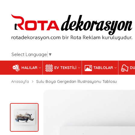
Select Language
▼
HALILAR
EV TEKSTILI
TABLOLAR
DU
Anasayfa
Sulu Boya Gergedan İllustrasyonu Tablosu