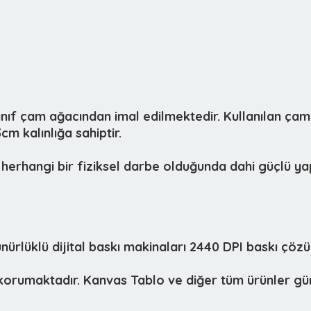
sınıf çam ağacından imal edilmektedir. Kullanılan çam
m kalınlığa sahiptir.
herhangi bir fiziksel darbe olduğunda dahi güçlü yap
lüklü dijital baskı makinaları 2440 DPI baskı çözün
i korumaktadır. Kanvas Tablo ve diğer tüm ürünler gün