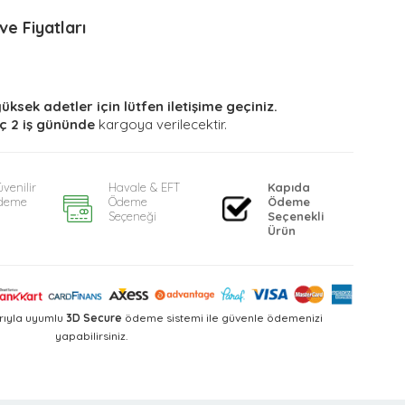
e Fiyatları
yüksek adetler için lütfen iletişime geçiniz.
ç 2 iş gününde
kargoya verilecektir.
venilir
Havale & EFT
Kapıda
deme
Ödeme
Ödeme
Seçeneği
Seçenekli
Ürün
rıyla uyumlu
3D Secure
ödeme sistemi ile güvenle ödemenizi
yapabilirsiniz.