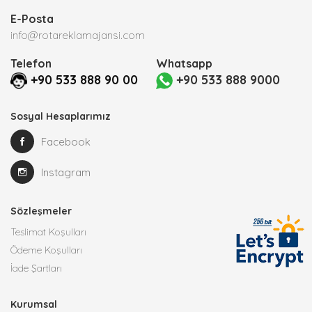
E-Posta
info@rotareklamajansi.com
Telefon
Whatsapp
+90 533 888 90 00
+90 533 888 9000
Sosyal Hesaplarımız
Facebook
Instagram
Sözleşmeler
Teslimat Koşulları
Ödeme Koşulları
İade Şartları
Kurumsal