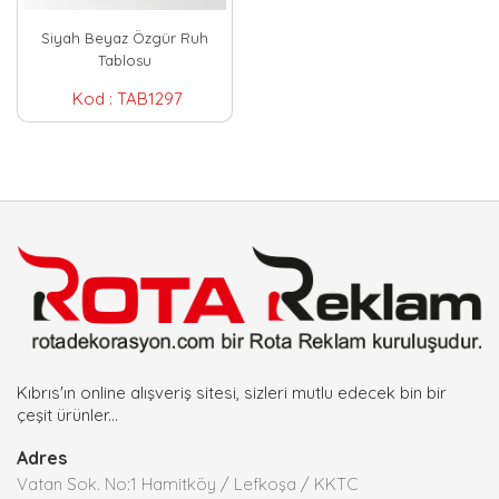
Siyah Beyaz Özgür Ruh
Tablosu
Kod :
TAB1297
Kıbrıs'ın online alışveriş sitesi, sizleri mutlu edecek bin bir
çeşit ürünler...
Adres
Vatan Sok. No:1 Hamitköy / Lefkoşa / KKTC