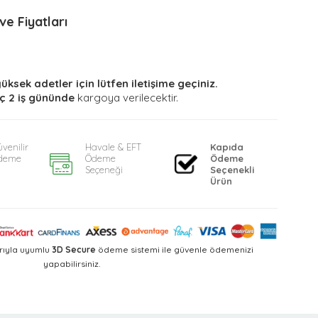
e Fiyatları
yüksek adetler için lütfen iletişime geçiniz.
ç 2 iş gününde
kargoya verilecektir.
venilir
Havale & EFT
Kapıda
deme
Ödeme
Ödeme
Seçeneği
Seçenekli
Ürün
rıyla uyumlu
3D Secure
ödeme sistemi ile güvenle ödemenizi
yapabilirsiniz.