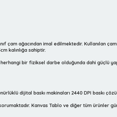
sınıf çam ağacından imal edilmektedir. Kullanılan çam
m kalınlığa sahiptir.
herhangi bir fiziksel darbe olduğunda dahi güçlü yap
lüklü dijital baskı makinaları 2440 DPI baskı çözün
i korumaktadır. Kanvas Tablo ve diğer tüm ürünler gün