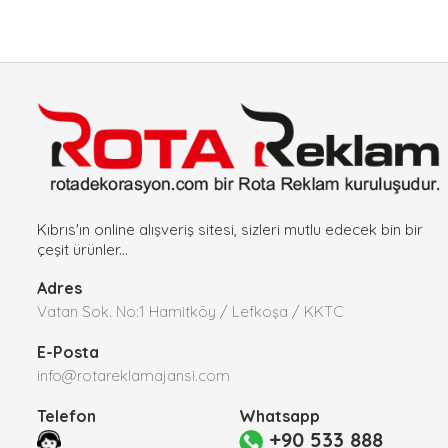
Kıbrıs'ın online alışveriş sitesi, sizleri mutlu edecek bin bir
çeşit ürünler...
Adres
Vatan Sok. No:1 Hamitköy / Lefkoşa / KKTC
E-Posta
info@rotareklamajansi.com
Telefon
Whatsapp
+90 533 888