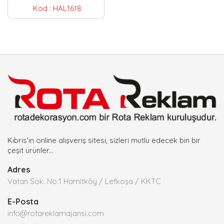
Kod :
HAL1618
Kıbrıs'ın online alışveriş sitesi, sizleri mutlu edecek bin bir
çeşit ürünler...
Adres
Vatan Sok. No:1 Hamitköy / Lefkoşa / KKTC
E-Posta
info@rotareklamajansi.com