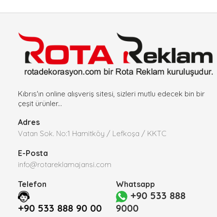
Kıbrıs'ın online alışveriş sitesi, sizleri mutlu edecek bin bir
çeşit ürünler...
Adres
Vatan Sok. No:1 Hamitköy / Lefkoşa / KKTC
E-Posta
info@rotareklamajansi.com
Telefon
Whatsapp
+90 533 888
+90 533 888 90 00
9000