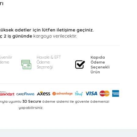
rı
yüksek adetler için lütfen iletişime geçiniz.
ç 2 iş gününde
kargoya verilecektir.
venilir
Havale & EFT
Kapıda
deme
Ödeme
Ödeme
Seçeneği
Seçenekli
Ürün
rıyla uyumlu
3D Secure
ödeme sistemi ile güvenle ödemenizi
yapabilirsiniz.